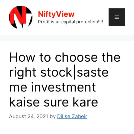
Skip
to
NiftyView
Menu
content
Profit is ur capital protection!!!!
How to choose the
right stock|saste
me investment
kaise sure kare
August 24, 2021
by
Dil se Zaheir