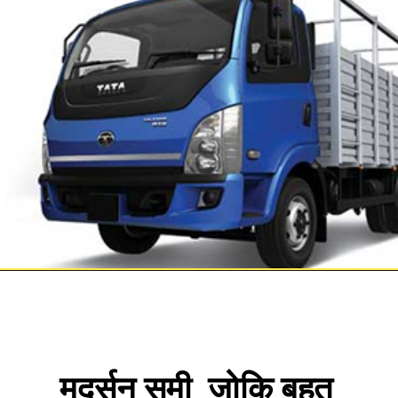
मदर्सन सुमी  जोकि बहुत 